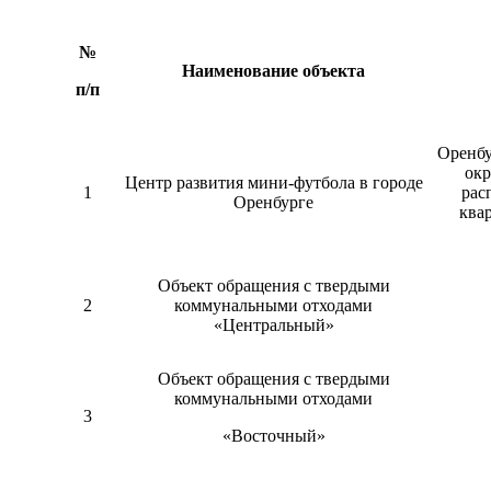
№
Наименование объекта
п/п
Оренбу
окр
Центр развития мини-футбола в городе
1
рас
Оренбурге
квар
Объект обращения с твердыми
2
коммунальными отходами
«Центральный»
Объект обращения с твердыми
коммунальными отходами
3
«Восточный»