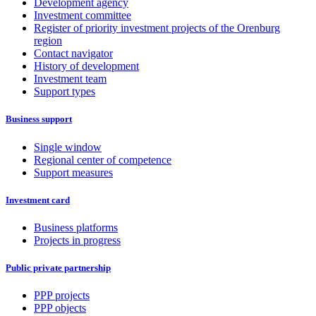
Development agency
Investment committee
Register of priority investment projects of the Orenburg
region
Contact navigator
History of development
Investment team
Support types
Business support
Single window
Regional center of competence
Support measures
Investment card
Business platforms
Projects in progress
Public private partnership
PPP projects
PPP objects