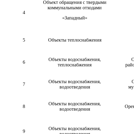
Объект обращения с твердыми
коммунальными отходами
4
«Западный»
5
Объекты теплоснабжения
Объекты водоснабжения,
О
6
теплоснабжения
ра
Объекты водоснабжения,
О
7
водоотведения
му
Объекты водоснабжения,
8
Орен
водоотведения
Объекты водоснабжения,
9
водоотведения