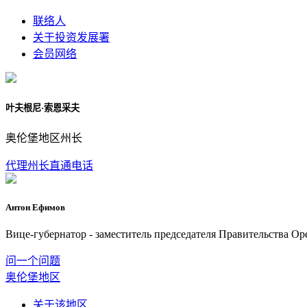
联络人
关于投资发展署
会员网络
叶夫根尼·索恩采夫
奥伦堡地区州长
代理州长直通电话
Антон Ефимов
Вице-губернатор - заместитель председателя Правительства О
问一个问题
奥伦堡地区
关于该地区