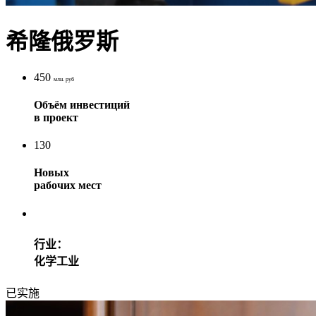
希隆俄罗斯
450
млн. руб
Объём инвестиций
в проект
130
Новых
рабочих мест
行业：
化学工业
已实施