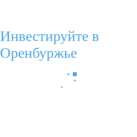
РИФАР
Пеньков Александр Сергеевич
Генеральный директор
Инвестируйте в
Общая информация
Оренбуржье
Объем инвестиций в проект: 840
Создано: 50 новых рабочих мест
Статус: Реализован
Отрасль: Производство систем отпления
Читать полностью
Южно-уральский химзавод
Ситак Олег Владимирович
Генеральный директор
Общая информация
Объем инвестиций в проект: 170
Создано: 225 новых рабочих мест